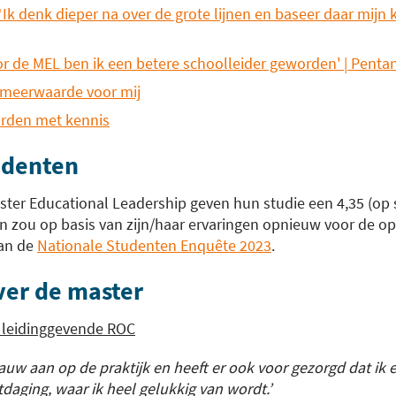
Ik denk dieper na over de grote lijnen en baseer daar mijn 
r de MEL ben ik een betere schoolleider geworden' | Penta
 meerwaarde voor mij
orden met kennis
udenten
ter Educational Leadership geven hun studie een 4,35 (op 
 zou op basis van zijn/haar ervaringen opnieuw voor de opl
van de
Nationale Studenten Enquête 2023
.
ver de master
- leidinggevende ROC
nauw aan op de praktijk en heeft er ook voor gezorgd dat i
daging, waar ik heel gelukkig van wordt.’