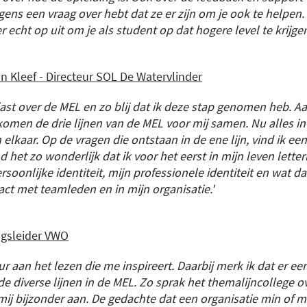
ergens een vraag over hebt dat ze er zijn om je ook te helpen.
 er echt op uit om je als student op dat hogere level te krijgen
n Kleef - Directeur SOL De Watervlinder
iast over de MEL en zo blij dat ik deze stap genomen heb.
Aa
omen de drie lijnen van de MEL voor mij samen. Nu alles in
n elkaar. Op de vragen die ontstaan in de ene lijn, vind ik e
nd het zo wonderlijk dat ik voor het eerst in mijn leven letter
rsoonlijke identiteit, mijn professionele identiteit en wat d
ct met teamleden en in mijn organisatie.'
ngsleider VWO
ur aan het lezen die me inspireert. Daarbij merk ik dat er ee
de diverse lijnen in de MEL. Zo sprak het themalijncollege o
ij bijzonder aan. De gedachte dat een organisatie min of m