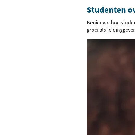
Studenten o
Benieuwd hoe student
groei als leidinggeve