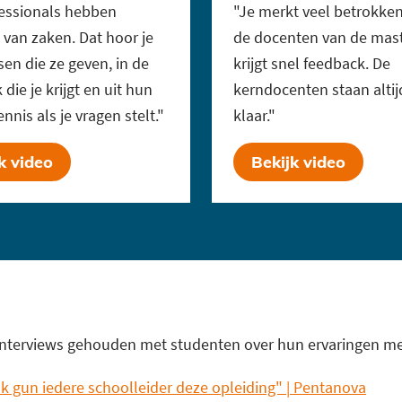
essionals hebben
"Je merkt veel betrokken
 van zaken. Dat hoor je
de docenten van de mast
sen die ze geven, in de
krijgt snel feedback. De
die je krijgt en uit hun
kerndocenten staan altij
nnis als je vragen stelt."
klaar."
k video
Bekijk video
e interviews gehouden met studenten over hun ervaringen m
Ik gun iedere schoolleider deze opleiding" | Pentanova