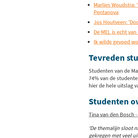
Marlies Woudstra: “
Pentanova
Jos Houtveen: 'Doo
De MEL is echt van
Ik wilde gevoed w
Tevreden st
Studenten van de Mas
74% van de studenten
hier de hele uitslag 
Studenten o
Tina van den Bosch 
‘De themalijn sloot 
gekregen met veel uit