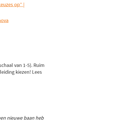
keuzes op” |
nova
schaal van 1-5). Ruim
eiding kiezen! Lees
k een nieuwe baan heb