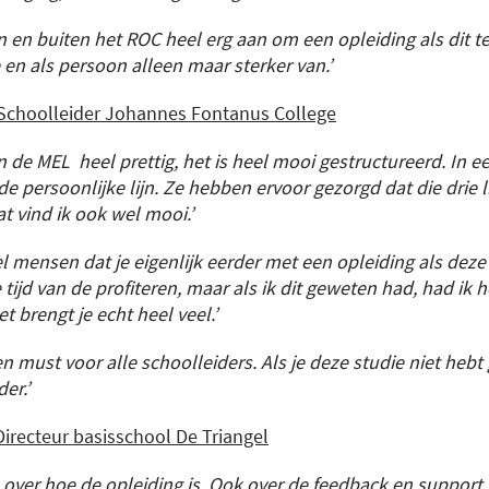
 en buiten het ROC heel erg aan om een opleiding als dit t
 en als persoon alleen maar sterker van.’
Schoolleider Johannes Fontanus College
n de MEL heel prettig, het is heel mooi gestructureerd. In e
de persoonlijke lijn. Ze hebben ervoor gezorgd dat die drie l
t vind ik ook wel mooi.’
el mensen dat je eigenlijk eerder met een opleiding als dez
tijd van de profiteren, maar als ik dit geweten had, had ik h
t brengt je echt heel veel.’
 must voor alle schoolleiders. Als je deze studie niet hebt
er.’
irecteur basisschool De Triangel
n over hoe de opleiding is. Ook over de feedback en support