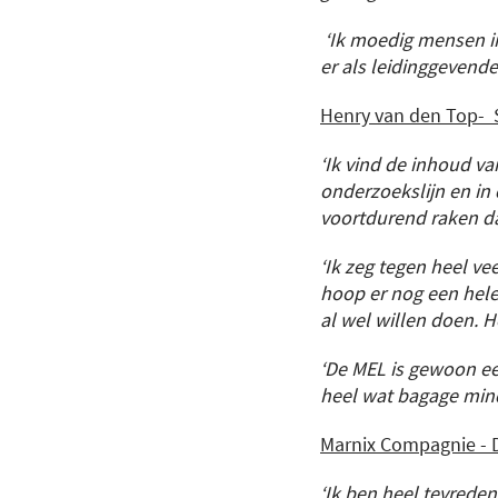
‘Ik moedig mensen in
er als leidinggevende
Henry van den Top- 
‘Ik vind de inhoud va
onderzoekslijn en in 
voortdurend raken da
‘Ik zeg tegen heel ve
hoop er nog een hele 
al wel willen doen. He
‘De MEL is gewoon een
heel wat bagage mind
Marnix Compagnie - D
‘Ik ben heel tevrede