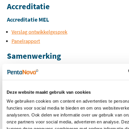
Accreditatie
Accreditatie MEL
Verslag ontwikkelgesprek
Panelrapport
Samenwerking
Penta Nova is een samenwerkingsverband van zeven
hogescholen. Onze unieke samenwerking maakt het
voor jou mogelijk om je opleiding te volgen op één
van onze locaties. Iedere locatie waarborgt dezelfde
Deze website maakt gebruik van cookies
inhoud en kwaliteit. Onderling kunnen accenten
We gebruiken cookies om content en advertenties te persona
verschillen.
functies voor social media te bieden en om ons websiteverke
analyseren. Ook delen we informatie over uw gebruik van on
De zeven hogescholen die
onze partners voor social media, adverteren en analyse. De
samenwerken binnen Penta Nova zijn: Christelijke
kunnen deze gegevens combineren met andere informatie di