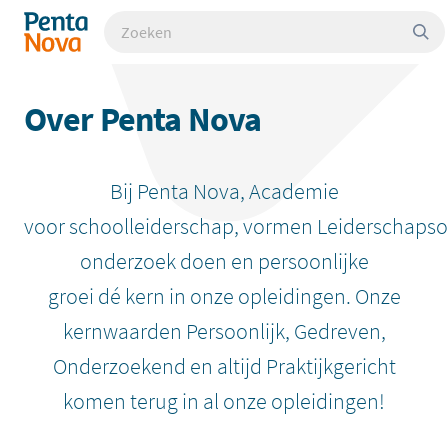
Overslaan
Zoeken
Pentanova - Academie voor schoolleiderschap
en
naar
de
inhoud
Over Penta Nova
gaan
Bij Penta Nova, Academie
voor schoolleiderschap, vormen Leiderschapso
onderzoek doen en persoonlijke
groei dé kern in onze opleidingen. Onze
kernwaarden Persoonlijk, Gedreven,
Onderzoekend en altijd Praktijkgericht
komen terug in al onze opleidingen!