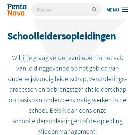
Overslaan
Zoeken
Pentanova - Academie voor schoolleiderschap
MENU
en
naar
de
inhoud
Schoolleidersopleidingen
gaan
Wil jij je graag verder verdiepen in het vak
van leidinggevende op het gebied van
onderwijskundig leiderschap, veranderings-
processen en opbrengstgericht leiderschap
op basis van onderzoeksmatig werken in de
school. Bekijk dan eens onze
schoolleidersopleidingen of de opleiding
Middenmanagement!