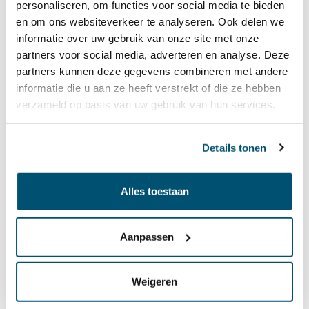
Wanneer je de schoolleidersopleiding vakbekwaam
personaliseren, om functies voor social media te bieden
succesvol hebt afgerond ontvang je een diploma en
en om ons websiteverkeer te analyseren. Ook delen we
kun je je registreren als directeur van een school
informatie over uw gebruik van onze site met onze
binnen het primair onderwijs.
partners voor social media, adverteren en analyse. Deze
partners kunnen deze gegevens combineren met andere
Lees meer over de schoolleidersopleiding
informatie die u aan ze heeft verstrekt of die ze hebben
Vakbekwaam
verzameld op basis van uw gebruik van hun services.
Details tonen
Middenmanagement
De opleiding Middenmanagement van Penta Nova is
Alles toestaan
voor ambitieuze leerkrachten in het po, vo en mbo.
Maar ook voor intern begeleiders, teamleiders,
jaarcoördinatoren etc. is het een interessante
Aanpassen
opleiding. De opleiding is voor iedereen die al een
middenmanagement functie heeft of die een
Weigeren
dergelijke functie ambieert. Je wilt je bekwamen in
het voeren van lastige gesprekken, leiden van