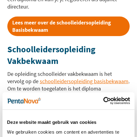
directeur.
Lees meer over de schoolleidersopleiding
Basisbekwaam
Schoolleidersopleiding
Vakbekwaam
De opleiding schoolleider vakbekwaam is het
vervolg op de
schoolleidersopleiding basisbekwaam
.
Om te worden toegelaten is het diploma
schoolleider basisbekwaam en enige ervaring in een
aanstelling als schoolleider vereist. Tijdens de
schoolleidersopleiding vakbekwaam leer je om op
vakbekwaam niveau leiding te geven aan scholen in
Deze website maakt gebruik van cookies
het po, vo en mbo.
We gebruiken cookies om content en advertenties te