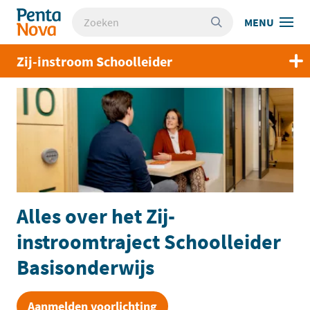
Overslaan
Zoeken
Pentanova - Academie voor schoolleiderschap
MENU
en
naar
de
Zij-instroom Schoolleider
inhoud
gaan
Alles over het Zij-
instroomtraject Schoolleider
Basisonderwijs
Aanmelden voorlichting