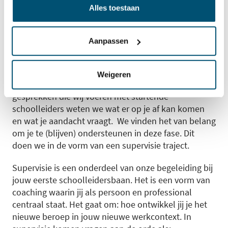
Alles toestaan
Supervisie als ondersteuning bij
de start
Aanpassen
De meeste aspirant schoolleiders die onze opleiding
doen vinden een baan als schoolleider. Vaak al
Weigeren
tijdens de opleiding, soms vlak erna. Uit de talloze
gesprekken die wij voeren met startende
schoolleiders weten we wat er op je af kan komen
en wat je aandacht vraagt. We vinden het van belang
om je te (blijven) ondersteunen in deze fase. Dit
doen we in de vorm van een supervisie traject.
Supervisie is een onderdeel van onze begeleiding bij
jouw eerste schoolleidersbaan. Het is een vorm van
coaching waarin jij als persoon en professional
centraal staat. Het gaat om: hoe ontwikkel jij je het
nieuwe beroep in jouw nieuwe werkcontext. In