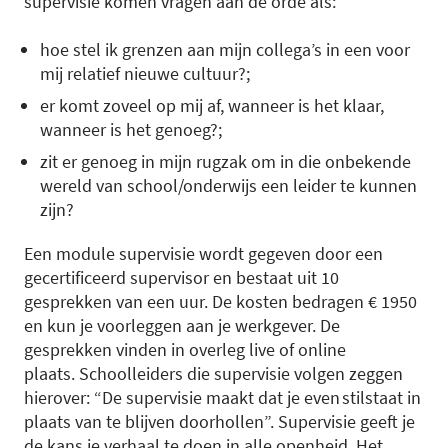
supervisie komen vragen aan de orde als:
hoe stel ik grenzen aan mijn collega’s in een voor
mij relatief nieuwe cultuur?;
er komt zoveel op mij af, wanneer is het klaar,
wanneer is het genoeg?;
zit er genoeg in mijn rugzak om in die onbekende
wereld van school/onderwijs een leider te kunnen
zijn?
Een module supervisie wordt gegeven door een
gecertificeerd supervisor en bestaat uit 10
gesprekken van een uur. De kosten bedragen € 1950
en kun je voorleggen aan je werkgever. De
gesprekken vinden in overleg live of online
plaats. Schoolleiders die supervisie volgen zeggen
hierover: “De supervisie maakt dat je even stilstaat in
plaats van te blijven doorhollen”. Supervisie geeft je
de kans je verhaal te doen in alle openheid. Het