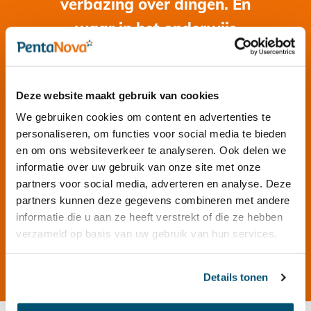
verbazing over dingen. En
waar in het onderwijs
regelmatig snel van probleem
naar oplossing wordt gegaan,
Deze website maakt gebruik van cookies
probeer ik soms bewust voor
We gebruiken cookies om content en advertenties te
vertraging te zorgen."
personaliseren, om functies voor social media te bieden
en om ons websiteverkeer te analyseren. Ook delen we
Inge Postma
informatie over uw gebruik van onze site met onze
Zij-instromend schoolleider
partners voor social media, adverteren en analyse. Deze
partners kunnen deze gegevens combineren met andere
informatie die u aan ze heeft verstrekt of die ze hebben
Lees meer
verzameld op basis van uw gebruik van hun services.
Details tonen