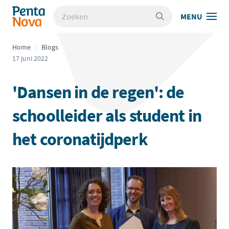
Overslaan
Zoeken
Pentanova - Academie voor schoolleiderschap
MENU
en
naar
de
Home
/
Blogs
inhoud
17 juni 2022
gaan
'Dansen in de regen': de
schoolleider als student in
het coronatijdperk