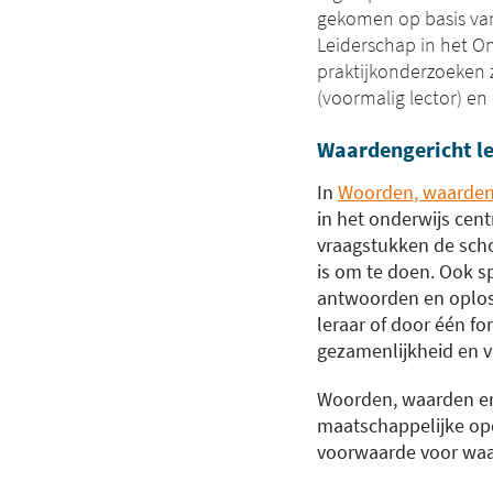
gekomen op basis van 
Leiderschap in het O
praktijkonderzoeken z
(voormalig lector) en 
Waardengericht l
In
Woorden, waarden 
in het onderwijs cen
vraagstukken de schoo
is om te doen. Ook s
antwoorden en oplos
leraar of door één fo
gezamenlijkheid en v
Woorden, waarden en 
maatschappelijke opd
voorwaarde voor waa