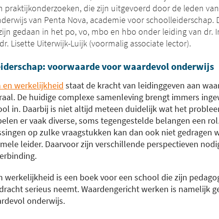
praktijkonderzoeken, die zijn uitgevoerd door de leden van
nderwijs van Penta Nova, academie voor schoolleiderschap. 
ijn gedaan in het po, vo, mbo en hbo onder leiding van dr. 
dr. Lisette Uiterwijk-Luijk (voormalig associate lector).
eiderschap: voorwaarde voor waardevol onderwijs
en werkelijkheid
staat de kracht van leidinggeven aan wa
traal. De huidige complexe samenleving brengt immers ing
l in. Daarbij is niet altijd meteen duidelijk wat het problee
pelen er vaak diverse, soms tegengestelde belangen een rol
singen op zulke vraagstukken kan dan ook niet gedragen 
rmele leider. Daarvoor zijn verschillende perspectieven nodig
erbinding.
werkelijkheid is een boek voor een school die zijn pedago
racht serieus neemt. Waardengericht werken is namelijk g
rdevol onderwijs.