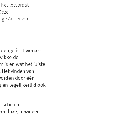
 het lectoraat
Deze
Inge Andersen
ardengericht werken
ewikkelde
m is en wat het juiste
. Het vinden van
worden door één
 en tegelijkertijd ook
gische en
een luxe, maar een