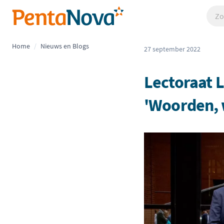
Overslaan
Zoek
Pentanova - Academie voor schoolleiderschap
en
naar
de
Home
/
Nieuws en Blogs
27 september 2022
inhoud
gaan
Lectoraat 
'Woorden, 