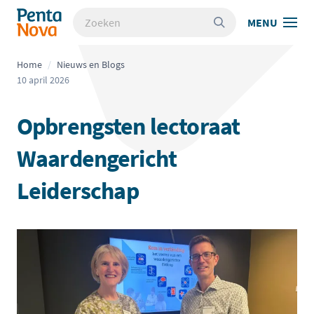
Overslaan
Zoeken
Pentanova - Academie voor schoolleiderschap
MENU
en
naar
de
Home
/
Nieuws en Blogs
inhoud
10 april 2026
gaan
Opbrengsten lectoraat
Waardengericht
Leiderschap